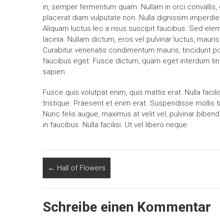
in, semper fermentum quam. Nullam in orci convallis, co
placerat diam vulputate non. Nulla dignissim imperdi
Aliquam luctus leo a risus suscipit faucibus. Sed elem
lacinia. Nullam dictum, eros vel pulvinar luctus, mauri
Curabitur venenatis condimentum mauris, tincidunt portt
faucibus eget. Fusce dictum, quam eget interdum tinc
sapien.
Fusce quis volutpat enim, quis mattis erat. Nulla facili
tristique. Praesent et enim erat. Suspendisse mollis t
Nunc felis augue, maximus at velit vel, pulvinar bib
in faucibus. Nulla facilisi. Ut vel libero neque.
←
Hall of Flowers
Schreibe einen Kommentar