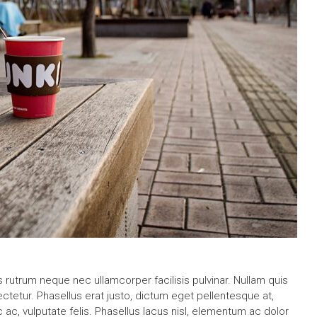
is rutrum neque nec ullamcorper facilisis pulvinar. Nullam quis
tur. Phasellus erat justo, dictum eget pellentesque at,
ac, vulputate felis. Phasellus lacus nisl, elementum ac dolor