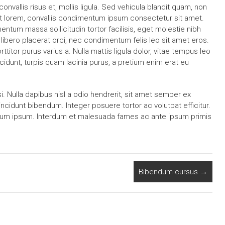
nvallis risus et, mollis ligula. Sed vehicula blandit quam, non
et lorem, convallis condimentum ipsum consectetur sit amet.
entum massa sollicitudin tortor facilisis, eget molestie nibh
s libero placerat orci, nec condimentum felis leo sit amet eros.
itor purus varius a. Nulla mattis ligula dolor, vitae tempus leo
idunt, turpis quam lacinia purus, a pretium enim erat eu
si. Nulla dapibus nisl a odio hendrerit, sit amet semper ex
incidunt bibendum. Integer posuere tortor ac volutpat efficitur.
endum ipsum. Interdum et malesuada fames ac ante ipsum primis
Bibendum cursus
→