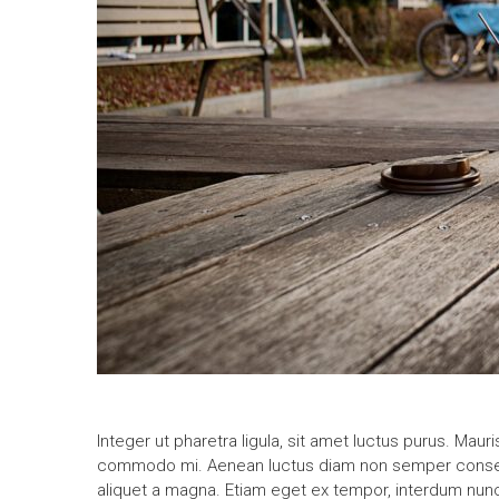
Integer ut pharetra ligula, sit amet luctus purus. Maur
commodo mi. Aenean luctus diam non semper consecte
aliquet a magna. Etiam eget ex tempor, interdum nunc 