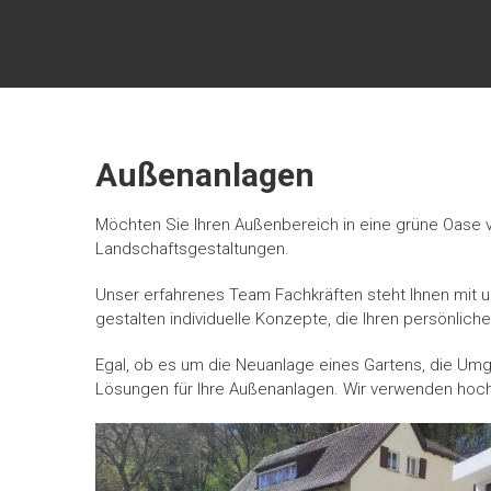
Zum
BEMO
Inhalt
springen
BAU
GMBH
& CO
KG
Außenanlagen
Ihr
Möchten Sie Ihren Außenbereich in eine grüne Oase v
Spezialist
Landschaftsgestaltungen.
für
Hochbau
Unser erfahrenes Team Fachkräften steht Ihnen mit
und
gestalten individuelle Konzepte, die Ihren persönlich
Erdarbeiten
Egal, ob es um die Neuanlage eines Gartens, die Um
Lösungen für Ihre Außenanlagen. Wir verwenden hochw